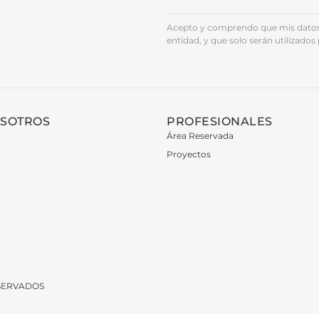
Acepto y comprendo que mis datos 
entidad, y que solo serán utilizados 
OSOTROS
PROFESIONALES
Área Reservada
Proyectos
ESERVADOS