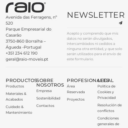
NEWSLETTER
Avenida das Ferragens, nº
520
Parque Empresarial do
Acepto y comprendo que mis
Casarão
datos no serán divulgados,
3750-860 Borralha –
intercambiados ni cedidos a
Águeda -Portugal
ninguna otra entidad, y que solo
+351 234 612 190
serán utilizados para el envío de
geral@raio-moveis.pt
este formulario.
PRODUCTOS
SOBRE
PROFESIONALES
LEGAL
NOSOTROS
Productos
Área
Política de
Empresa
Reservada
Cookies y
Materiales &
Privacidad
Sostenibilidad
Acabados
Proyectos
Resolución de
Contactos
Cuidado &
conflictos
Mantenimiento
Condiciones
generales de