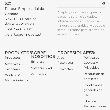
520
Parque Empresarial do
Acepto y comprendo que mis
Casarão
datos no serán divulgados,
3750-860 Borralha –
intercambiados ni cedidos a
Águeda -Portugal
ninguna otra entidad, y que solo
+351 234 612 190
serán utilizados para el envío de
geral@raio-moveis.pt
este formulario.
PRODUCTOS
SOBRE
PROFESIONALES
LEGAL
NOSOTROS
Productos
Área
Política de
Empresa
Reservada
Cookies y
Materiales &
Privacidad
Sostenibilidad
Acabados
Proyectos
Resolución de
Contactos
Cuidado &
conflictos
Mantenimiento
Condiciones
generales de
uso
Libro de
Reclamaciones