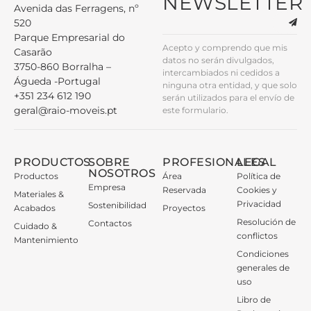
NEWSLETTER
Avenida das Ferragens, nº
520
Parque Empresarial do
Acepto y comprendo que mis
Casarão
datos no serán divulgados,
3750-860 Borralha –
intercambiados ni cedidos a
Águeda -Portugal
ninguna otra entidad, y que solo
+351 234 612 190
serán utilizados para el envío de
geral@raio-moveis.pt
este formulario.
PRODUCTOS
SOBRE
PROFESIONALES
LEGAL
NOSOTROS
Productos
Área
Política de
Empresa
Reservada
Cookies y
Materiales &
Privacidad
Sostenibilidad
Acabados
Proyectos
Resolución de
Contactos
Cuidado &
conflictos
Mantenimiento
Condiciones
generales de
uso
Libro de