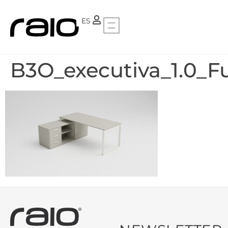
PT
ES
B3O_executiva_1.0_F