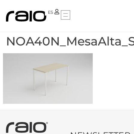
PT
ES
NOA40N_MesaAlta_St