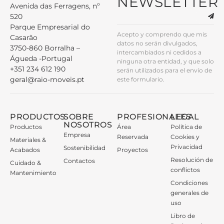
NEWSLETTER
Avenida das Ferragens, nº
520
Parque Empresarial do
Acepto y comprendo que mis
Casarão
datos no serán divulgados,
3750-860 Borralha –
intercambiados ni cedidos a
Águeda -Portugal
ninguna otra entidad, y que solo
+351 234 612 190
serán utilizados para el envío de
geral@raio-moveis.pt
este formulario.
PRODUCTOS
SOBRE
PROFESIONALES
LEGAL
NOSOTROS
Productos
Área
Política de
Empresa
Reservada
Cookies y
Materiales &
Privacidad
Sostenibilidad
Acabados
Proyectos
Resolución de
Contactos
Cuidado &
conflictos
Mantenimiento
Condiciones
generales de
uso
Libro de