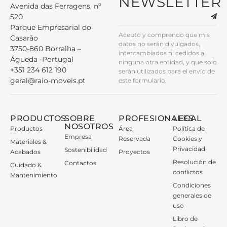
NEWSLETTER
Avenida das Ferragens, nº
520
Parque Empresarial do
Acepto y comprendo que mis
Casarão
datos no serán divulgados,
3750-860 Borralha –
intercambiados ni cedidos a
Águeda -Portugal
ninguna otra entidad, y que solo
+351 234 612 190
serán utilizados para el envío de
geral@raio-moveis.pt
este formulario.
PRODUCTOS
SOBRE
PROFESIONALES
LEGAL
NOSOTROS
Productos
Área
Política de
Empresa
Reservada
Cookies y
Materiales &
Privacidad
Sostenibilidad
Acabados
Proyectos
Resolución de
Contactos
Cuidado &
conflictos
Mantenimiento
Condiciones
generales de
uso
Libro de