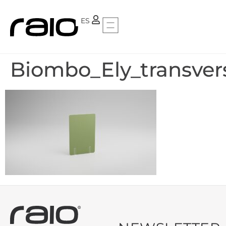
PT
ES
Biombo_Ely_transvers