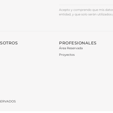
Acepto y comprendo que mis datos 
entidad, y que solo serán utilizados 
OSOTROS
PROFESIONALES
Área Reservada
Proyectos
ESERVADOS