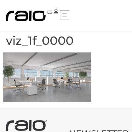
PT
ES
viz_1f_0000