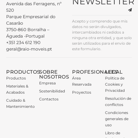
NEWSLETTER
Avenida das Ferragens, nº
520
Parque Empresarial do
Acepto y comprendo que mis
Casarão
datos no serán divulgados,
3750-860 Borralha –
intercambiados ni cedidos a
Águeda -Portugal
ninguna otra entidad, y que solo
+351 234 612 190
serán utilizados para el envío de
geral@raio-moveis.pt
este formulario.
PRODUCTOS
SOBRE
PROFESIONALES
LEGAL
NOSOTROS
Productos
Área
Política de
Empresa
Reservada
Cookies y
Materiales &
Privacidad
Sostenibilidad
Acabados
Proyectos
Resolución de
Contactos
Cuidado &
conflictos
Mantenimiento
Condiciones
generales de
uso
Libro de