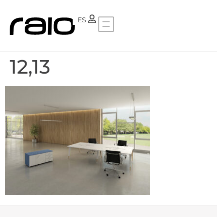
PT
ES
12,13