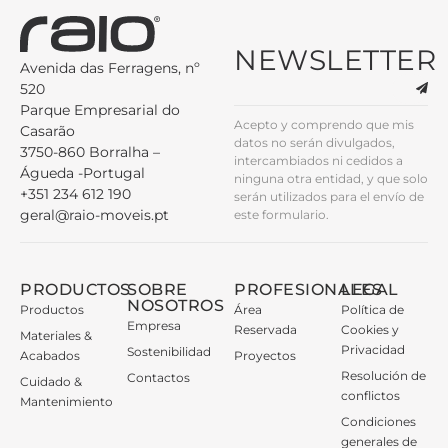
NEWSLETTER
Avenida das Ferragens, nº
520
Parque Empresarial do
Acepto y comprendo que mis
Casarão
datos no serán divulgados,
3750-860 Borralha –
intercambiados ni cedidos a
Águeda -Portugal
ninguna otra entidad, y que solo
+351 234 612 190
serán utilizados para el envío de
geral@raio-moveis.pt
este formulario.
PRODUCTOS
SOBRE
PROFESIONALES
LEGAL
NOSOTROS
Productos
Área
Política de
Empresa
Reservada
Cookies y
Materiales &
Privacidad
Sostenibilidad
Acabados
Proyectos
Resolución de
Contactos
Cuidado &
conflictos
Mantenimiento
Condiciones
generales de