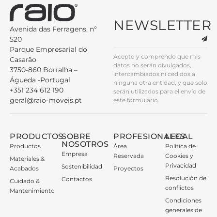
NEWSLETTER
Avenida das Ferragens, nº
520
Parque Empresarial do
Acepto y comprendo que mis
Casarão
datos no serán divulgados,
3750-860 Borralha –
intercambiados ni cedidos a
Águeda -Portugal
ninguna otra entidad, y que solo
+351 234 612 190
serán utilizados para el envío de
geral@raio-moveis.pt
este formulario.
PRODUCTOS
SOBRE
PROFESIONALES
LEGAL
NOSOTROS
Productos
Área
Política de
Empresa
Reservada
Cookies y
Materiales &
Privacidad
Sostenibilidad
Acabados
Proyectos
Resolución de
Contactos
Cuidado &
conflictos
Mantenimiento
Condiciones
generales de