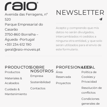
NEWSLETTER
Avenida das Ferragens, nº
520
Parque Empresarial do
Acepto y comprendo que mis
Casarão
datos no serán divulgados,
3750-860 Borralha –
intercambiados ni cedidos a
Águeda -Portugal
ninguna otra entidad, y que solo
+351 234 612 190
serán utilizados para el envío de
geral@raio-moveis.pt
este formulario.
PRODUCTOS
SOBRE
PROFESIONALES
LEGAL
NOSOTROS
Productos
Área
Política de
Empresa
Reservada
Cookies y
Materiales &
Privacidad
Sostenibilidad
Acabados
Proyectos
Resolución de
Contactos
Cuidado &
conflictos
Mantenimiento
Condiciones
generales de