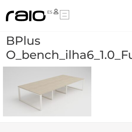
PT
ES
BPlus
O_bench_ilha6_1.0_F