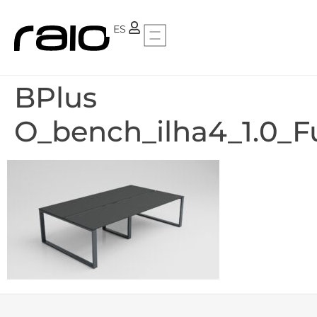
PT
ES
BPlus
O_bench_ilha4_1.0_F