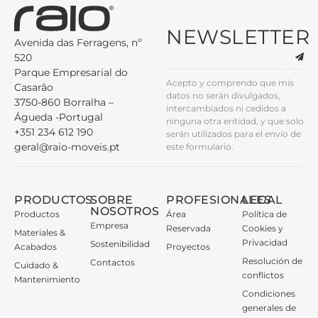
NEWSLETTER
Avenida das Ferragens, nº
520
Parque Empresarial do
Acepto y comprendo que mis
Casarão
datos no serán divulgados,
3750-860 Borralha –
intercambiados ni cedidos a
Águeda -Portugal
ninguna otra entidad, y que solo
+351 234 612 190
serán utilizados para el envío de
geral@raio-moveis.pt
este formulario.
PRODUCTOS
SOBRE
PROFESIONALES
LEGAL
NOSOTROS
Productos
Área
Política de
Empresa
Reservada
Cookies y
Materiales &
Privacidad
Sostenibilidad
Acabados
Proyectos
Resolución de
Contactos
Cuidado &
conflictos
Mantenimiento
Condiciones
generales de