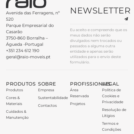
NEWSLETTER
Avenida das Ferragens, nº
520
Parque Empresarial do
Eu aceito e compreendo que os
Casarão
meus dados não serão
3750-860 Borralha –
divulgados nem trocados ou
Águeda -Portugal
passados a alguma outra
+351 234 612 190
entidade e apenas serão
geral@raio-moveis.pt
utilizados para o envio deste
formulário.
PRODUTOS
SOBRE
PROFISSIONAIS
LEGAL
Produtos
Empresa
Área
Política de
Reservada
Cookies e
Cores &
Sustentabilidade
Privacidade
Materiais
Projetos
Contactos
Resolução de
Cuidados &
Litígios
Manutenção
Termos e
Condições