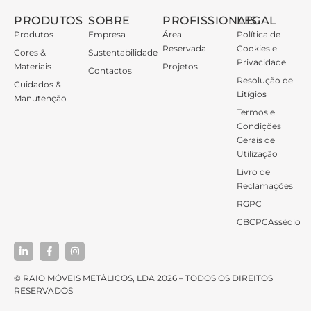
PRODUTOS
SOBRE
PROFISSIONAIS
LEGAL
Produtos
Empresa
Área
Política de
Reservada
Cookies e
Cores &
Sustentabilidade
Privacidade
Materiais
Projetos
Contactos
Resolução de
Cuidados &
Litígios
Manutenção
Termos e
Condições
Gerais de
Utilização
Livro de
Reclamações
RGPC
CBCPCAssédio
© RAIO MÓVEIS METÁLICOS, LDA 2026 – TODOS OS DIREITOS
RESERVADOS