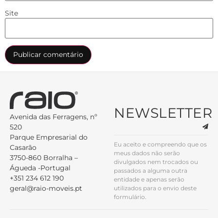
Site
NEWSLETTER
Avenida das Ferragens, nº
520
Parque Empresarial do
Eu aceito e compreendo que os
Casarão
meus dados não serão
3750-860 Borralha –
divulgados nem trocados ou
Águeda -Portugal
passados a alguma outra
+351 234 612 190
entidade e apenas serão
geral@raio-moveis.pt
utilizados para o envio deste
formulário.