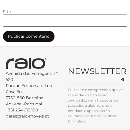
Site
NEWSLETTER
Avenida das Ferragens, nº
520
Parque Empresarial do
Eu aceito e compreendo que os
Casarão
meus dados não serão
3750-860 Borralha –
divulgados nem trocados ou
Águeda -Portugal
passados a alguma outra
+351 234 612 190
entidade e apenas serão
geral@raio-moveis.pt
utilizados para o envio deste
formulário.