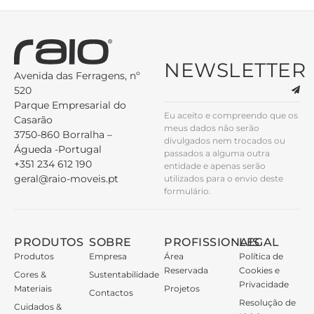
NEWSLETTER
Avenida das Ferragens, nº
520
Parque Empresarial do
Eu aceito e compreendo que os
Casarão
meus dados não serão
3750-860 Borralha –
divulgados nem trocados ou
Águeda -Portugal
passados a alguma outra
+351 234 612 190
entidade e apenas serão
geral@raio-moveis.pt
utilizados para o envio deste
formulário.
PRODUTOS
SOBRE
PROFISSIONAIS
LEGAL
Produtos
Empresa
Área
Política de
Reservada
Cookies e
Cores &
Sustentabilidade
Privacidade
Materiais
Projetos
Contactos
Resolução de
Cuidados &