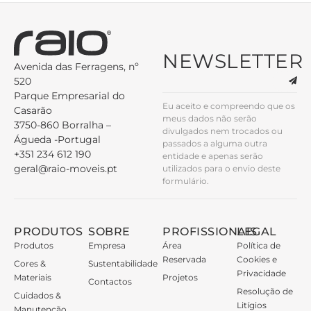
NEWSLETTER
Avenida das Ferragens, nº
520
Parque Empresarial do
Eu aceito e compreendo que os
Casarão
meus dados não serão
3750-860 Borralha –
divulgados nem trocados ou
Águeda -Portugal
passados a alguma outra
+351 234 612 190
entidade e apenas serão
geral@raio-moveis.pt
utilizados para o envio deste
formulário.
PRODUTOS
SOBRE
PROFISSIONAIS
LEGAL
Produtos
Empresa
Área
Política de
Reservada
Cookies e
Cores &
Sustentabilidade
Privacidade
Materiais
Projetos
Contactos
Resolução de
Cuidados &
Litígios
Manutenção