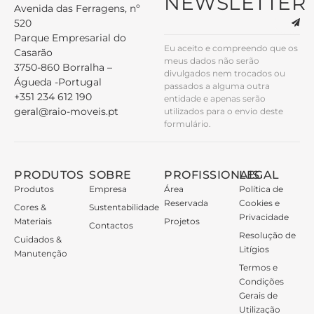
NEWSLETTER
Avenida das Ferragens, nº
520
Parque Empresarial do
Eu aceito e compreendo que os
Casarão
meus dados não serão
3750-860 Borralha –
divulgados nem trocados ou
Águeda -Portugal
passados a alguma outra
+351 234 612 190
entidade e apenas serão
geral@raio-moveis.pt
utilizados para o envio deste
formulário.
PRODUTOS
SOBRE
PROFISSIONAIS
LEGAL
Produtos
Empresa
Área
Política de
Reservada
Cookies e
Cores &
Sustentabilidade
Privacidade
Materiais
Projetos
Contactos
Resolução de
Cuidados &
Litígios
Manutenção
Termos e
Condições
Gerais de
Utilização