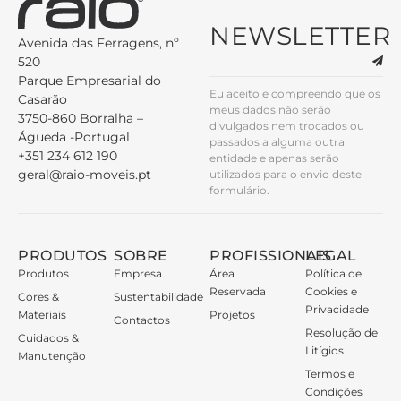
NEWSLETTER
Avenida das Ferragens, nº
520
Parque Empresarial do
Eu aceito e compreendo que os
Casarão
meus dados não serão
3750-860 Borralha –
divulgados nem trocados ou
Águeda -Portugal
passados a alguma outra
+351 234 612 190
entidade e apenas serão
geral@raio-moveis.pt
utilizados para o envio deste
formulário.
PRODUTOS
SOBRE
PROFISSIONAIS
LEGAL
Produtos
Empresa
Área
Política de
Reservada
Cookies e
Cores &
Sustentabilidade
Privacidade
Materiais
Projetos
Contactos
Resolução de
Cuidados &
Litígios
Manutenção
Termos e
Condições