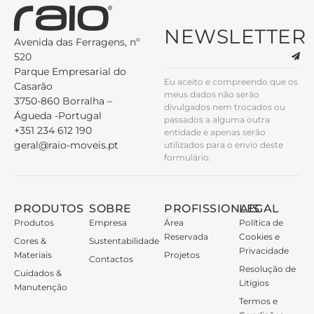
NEWSLETTER
Avenida das Ferragens, nº
520
Parque Empresarial do
Eu aceito e compreendo que os
Casarão
meus dados não serão
3750-860 Borralha –
divulgados nem trocados ou
Águeda -Portugal
passados a alguma outra
+351 234 612 190
entidade e apenas serão
geral@raio-moveis.pt
utilizados para o envio deste
formulário.
PRODUTOS
SOBRE
PROFISSIONAIS
LEGAL
Produtos
Empresa
Área
Política de
Reservada
Cookies e
Cores &
Sustentabilidade
Privacidade
Materiais
Projetos
Contactos
Resolução de
Cuidados &
Litígios
Manutenção
Termos e