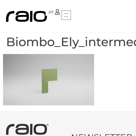
FR
PT
Biombo_Ely_intermed