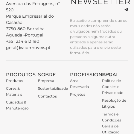
NEWSLETTER
Avenida das Ferragens, nº
520
Parque Empresarial do
Eu aceito e compreendo que os
Casarão
meus dados não serão
3750-860 Borralha –
divulgados nem trocados ou
Águeda -Portugal
passados a alguma outra
+351 234 612 190
entidade e apenas serão
geral@raio-moveis.pt
utilizados para o envio deste
formulário.
PRODUTOS
SOBRE
PROFISSIONAIS
LEGAL
Produtos
Empresa
Área
Política de
Reservada
Cookies e
Cores &
Sustentabilidade
Privacidade
Materiais
Projetos
Contactos
Resolução de
Cuidados &
Litígios
Manutenção
Termos e
Condições
Gerais de
Utilização