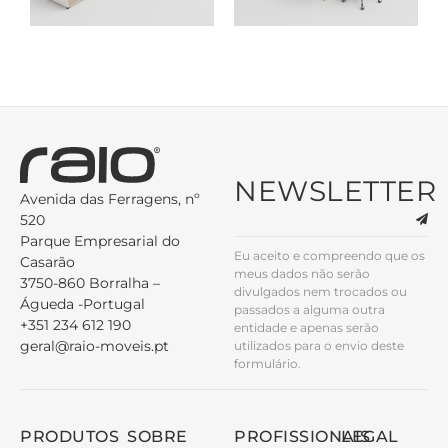
NEWSLETTER
Avenida das Ferragens, nº
520
Parque Empresarial do
Eu aceito e compreendo que os
Casarão
meus dados não serão
3750-860 Borralha –
divulgados nem trocados ou
Águeda -Portugal
passados a alguma outra
+351 234 612 190
entidade e apenas serão
geral@raio-moveis.pt
utilizados para o envio deste
formulário.
PRODUTOS
SOBRE
PROFISSIONAIS
LEGAL