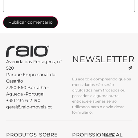
NEWSLETTER
Avenida das Ferragens, nº
520
Parque Empresarial do
Eu aceito e compreendo que os
Casarão
meus dados não serão
3750-860 Borralha –
divulgados nem trocados ou
Águeda -Portugal
passados a alguma outra
+351 234 612 190
entidade e apenas serão
geral@raio-moveis.pt
utilizados para o envio deste
formulário.
PRODUTOS
SOBRE
PROFISSIONAIS
LEGAL