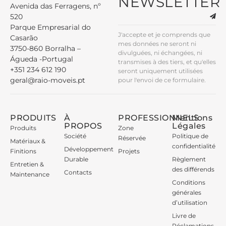
NEWSLETTER
Avenida das Ferragens, nº
520
Parque Empresarial do
J'accepte et je comprends que
Casarão
mes données ne seront ni
3750-860 Borralha –
divulguées, ni échangées, ni
Águeda -Portugal
transmises à des tiers, et qu'elles
+351 234 612 190
seront uniquement utilisées
geral@raio-moveis.pt
pour l'envoi de ce formulaire.
PRODUITS
À
PROFESSIONNELS
Mentions
PROPOS
Légales
Produits
Zone
Société
Politique de
Réservée
Matériaux &
confidentialité
Développement
Finitions
Projets
Durable
Règlement
Entretien &
des différends
Contacts
Maintenance
Conditions
générales
d’utilisation
Livre de
Réclamations