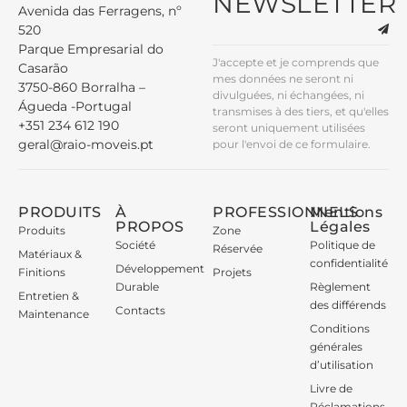
NEWSLETTER
Avenida das Ferragens, nº
520
Parque Empresarial do
J'accepte et je comprends que
Casarão
mes données ne seront ni
3750-860 Borralha –
divulguées, ni échangées, ni
Águeda -Portugal
transmises à des tiers, et qu'elles
+351 234 612 190
seront uniquement utilisées
geral@raio-moveis.pt
pour l'envoi de ce formulaire.
PRODUITS
À
PROFESSIONNELS
Mentions
PROPOS
Légales
Produits
Zone
Société
Politique de
Réservée
Matériaux &
confidentialité
Développement
Finitions
Projets
Durable
Règlement
Entretien &
des différends
Contacts
Maintenance
Conditions
générales
d’utilisation
Livre de
Réclamations