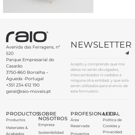
NEWSLETTER
Avenida das Ferragens, nº
520
Parque Empresarial do
Acepto y comprendo que mis
Casarão
datos no serán divulgados,
3750-860 Borralha –
intercambiados ni cedidos a
Águeda -Portugal
ninguna otra entidad, y que solo
+351 234 612 190
serán utilizados para el envío de
geral@raio-moveis.pt
este formulario.
PRODUCTOS
SOBRE
PROFESIONALES
LEGAL
NOSOTROS
Productos
Área
Política de
Empresa
Reservada
Cookies y
Materiales &
Privacidad
Sostenibilidad
Acabados
Proyectos