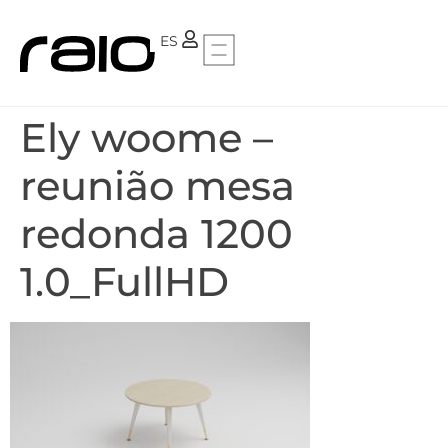
PT
ES
Ely woome –
reunião mesa
redonda 1200
1.0_FullHD