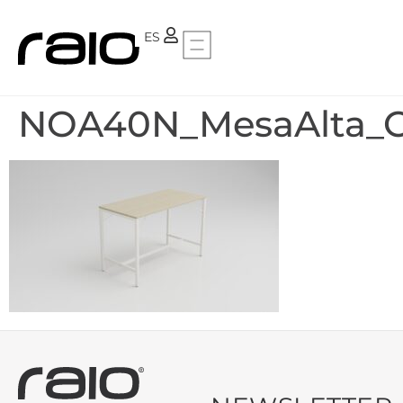
PT
ES
NOA40N_MesaAlta_C