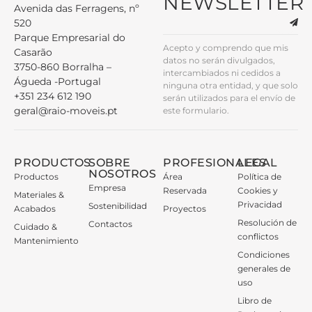
NEWSLETTER
Avenida das Ferragens, nº
520
Parque Empresarial do
Acepto y comprendo que mis
Casarão
datos no serán divulgados,
3750-860 Borralha –
intercambiados ni cedidos a
Águeda -Portugal
ninguna otra entidad, y que solo
+351 234 612 190
serán utilizados para el envío de
geral@raio-moveis.pt
este formulario.
PRODUCTOS
SOBRE
PROFESIONALES
LEGAL
NOSOTROS
Productos
Área
Política de
Empresa
Reservada
Cookies y
Materiales &
Privacidad
Sostenibilidad
Acabados
Proyectos
Resolución de
Contactos
Cuidado &
conflictos
Mantenimiento
Condiciones
generales de
uso
Libro de