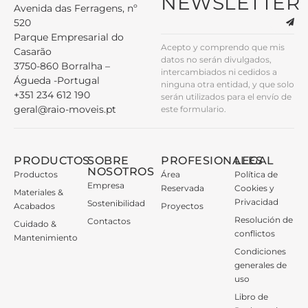
NEWSLETTER
Avenida das Ferragens, nº
520
Parque Empresarial do
Acepto y comprendo que mis
Casarão
datos no serán divulgados,
3750-860 Borralha –
intercambiados ni cedidos a
Águeda -Portugal
ninguna otra entidad, y que solo
+351 234 612 190
serán utilizados para el envío de
geral@raio-moveis.pt
este formulario.
PRODUCTOS
SOBRE
PROFESIONALES
LEGAL
NOSOTROS
Productos
Área
Política de
Empresa
Reservada
Cookies y
Materiales &
Privacidad
Sostenibilidad
Acabados
Proyectos
Resolución de
Contactos
Cuidado &
conflictos
Mantenimiento
Condiciones
generales de
uso
Libro de