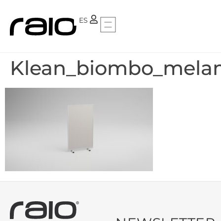
PT
ES
Klean_biombo_melam