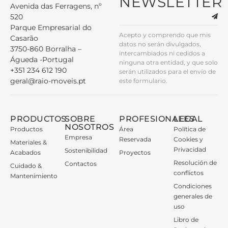
NEWSLETTER
Avenida das Ferragens, nº
520
Parque Empresarial do
Acepto y comprendo que mis
Casarão
datos no serán divulgados,
3750-860 Borralha –
intercambiados ni cedidos a
Águeda -Portugal
ninguna otra entidad, y que solo
+351 234 612 190
serán utilizados para el envío de
geral@raio-moveis.pt
este formulario.
PRODUCTOS
SOBRE
PROFESIONALES
LEGAL
NOSOTROS
Productos
Área
Política de
Empresa
Reservada
Cookies y
Materiales &
Privacidad
Sostenibilidad
Acabados
Proyectos
Resolución de
Contactos
Cuidado &
conflictos
Mantenimiento
Condiciones
generales de
uso
Libro de